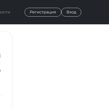
вости
Регистрация
Вход
и
и