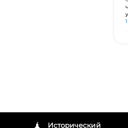
у
Исторический