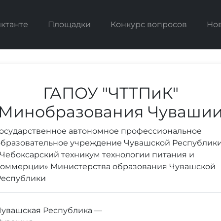
иктанте
Площадки
Конкурс вопросов
Но
ГАПОУ "ЧТТПиК"
Минобразования Чуваши
Государственное автономное профессиональное
образовательное учреждение Чувашской Республик
«Чебоксарский техникум технологии питания и
коммерции» Министерства образования Чувашской
Республики
Чувашская Республика —