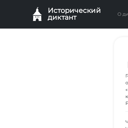
Исторический
О д
диктант